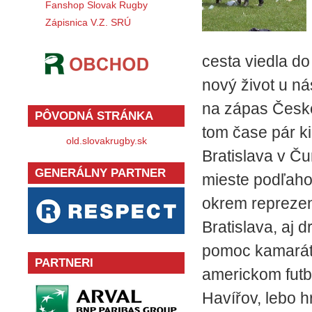
Fanshop Slovak Rugby
Zápisnica V.Z. SRÚ
cesta viedla do
nový život u ná
na zápas Česke
PÔVODNÁ STRÁNKA
tom čase pár k
old.slovakrug­by.sk
Bratislava v Č
GENERÁLNY PARTNER
mieste podľahol
okrem repreze
Bratislava, aj 
pomoc kamaráto
PARTNERI
americkom futb
Havířov, lebo h