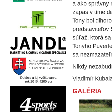
a ako správny r
zápas v tíme di
Tony bol dlhor
predstaviteľov 
súťaž, ktorá s
Tonyho Puverle
sa nezmazateľn
Nikdy nezabu
Vladimír Kubala
GALÉRIA