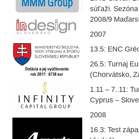
súťaži. Sezóna
2008/9 Maďars
2007
13.5: ENC Gréc
26.5: Turnaj E
(Chorvátsko, Z
1.11 – 7..11: 
Cyprus – Slove
2008
16.3: Test záp