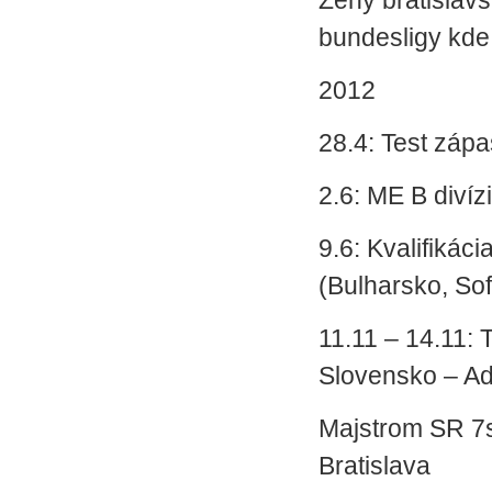
Ženy bratislavs
bundesligy kde
2012
28.4: Test zápa
2.6: ME B divíz
9.6: Kvalifikác
(Bulharsko, Sof
11.11 – 14.11:
Slovensko – Ad
Majstrom SR 7s
Bratislava