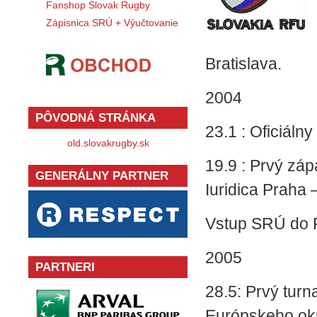
Fanshop Slovak Rugby
Zápisnica SRÚ + Výučtovanie
Bratislava.
2004
PÔVODNÁ STRÁNKA
23.1 : Oficiáln
old.slovakrug­by.sk
19.9 : Prvý zá
GENERÁLNY PARTNER
Iuridica Praha
Vstup SRÚ do F
2005
PARTNERI
28.5: Prvý turn
Európskeho okr