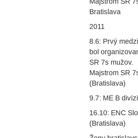
Majstrom SR 7s
Bratislava
2011
8.6: Prvý medz
bol organizovaný
SR 7s mužov.
Majstrom SR 7s
(Bratislava)
9.7: ME B divíz
16.10: ENC Sl
(Bratislava)