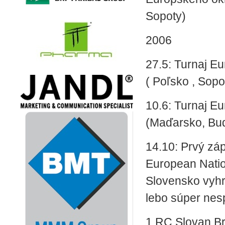
Sopoty)
2006
27.5: Turnaj E
( Poľsko , Sopo
10.6: Turnaj E
(Maďarsko, Bu
14.10: Prvý zá
European Natio
Slovensko vyhr
lebo súper nes
1.RC Slovan Bra