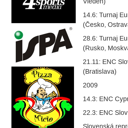
Viedeň)
14.6: Turnaj E
(Česko, Ostrav
28.6: Turnaj E
(Rusko, Moskv
21.11: ENC Sl
(Bratislava)
2009
14.3: ENC Cypr
22.3: ENC Slov
Slovenská repr